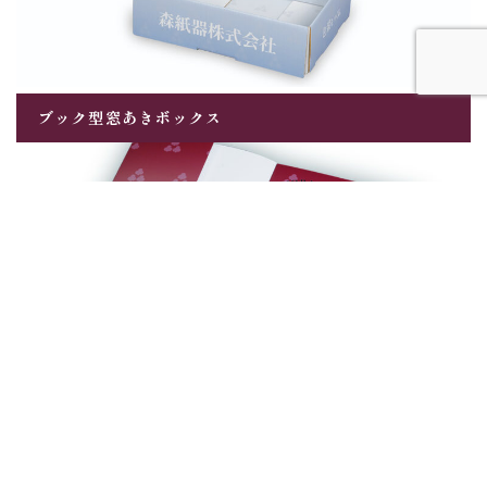
ブック型窓あきボックス
2
3
1