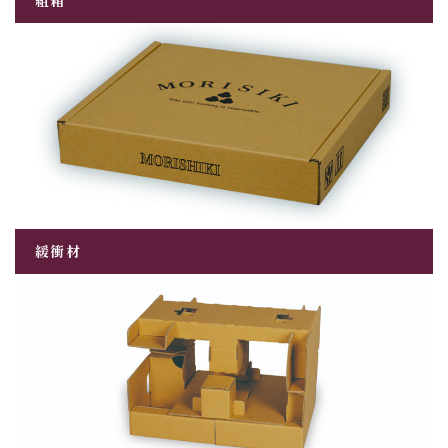
組箱
緩衝材